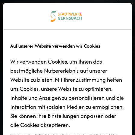
Menü
Auf unserer Website verwenden wir Cookies
Wir verwenden Cookies, um Ihnen das
bestmögliche Nutzererlebnis auf unserer
Website zu bieten. Mit Ihrer Zustimmung helfen
uns Cookies, unsere Website zu optimieren,
Inhalte und Anzeigen zu personalisieren und die
Interaktion mit sozialen Medien zu ermöglichen.
Öffnungszeiten
Sie können Ihre Einstellungen anpassen oder
alle Cookies akzeptieren.
Alle Infos auf einem Blick
Sie haben später die Möglichkeit Ihre Meinung zu ändern und die Auswahl der